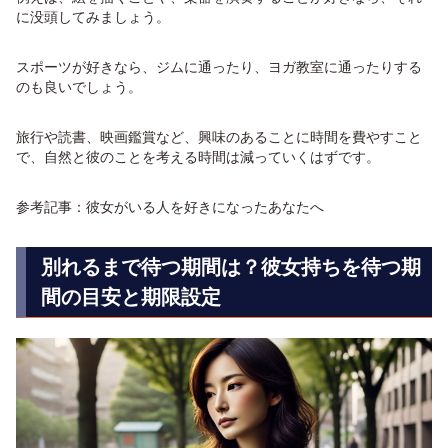
に没頭してみましょう。
スポーツが好きなら、ジムに通ったり、ヨガ教室に通ったりする
のも良いでしょう。
旅行や読書、映画鑑賞など、興味のあることに時間を費やすこと
で、自然と彼のことを考える時間は減っていくはずです。
参考記事：
彼女がいる人を好きになったあなたへ
別れるまで待つ期間は？彼女持ちを待つ期
間の目安と期限設定