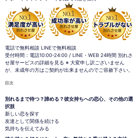
電話で無料相談
LINEで無料相談
受付時間：電話10:00-24:00 / LINE・WEB 24時間
別れさ
せ屋サービスの詳細を見る
※ 大変申し訳ございません
が、未成年の方はご契約が出来ませんのでご容赦下さい。
目次
別れるまで待つ？諦める？彼女持ちへの恋心、その他の選
択肢
新しい恋を探す
友達として関係を続ける
気持ちを伝えてみる