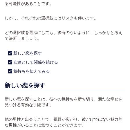
る可能性があることです。
しかし、それぞれの選択肢にはリスクも伴います。
どの選択肢を選ぶにしても、後悔のないように、しっかりと考え
て決断しましょう。
新しい恋を探す
友達として関係を続ける
気持ちを伝えてみる
新しい恋を探す
新しい恋を探すことは、彼への気持ちを断ち切り、新たな幸せを
見つける有効な手段です。
他の男性と出会うことで、視野が広がり、彼だけではない魅力的
な男性がいることに気づくことができます。