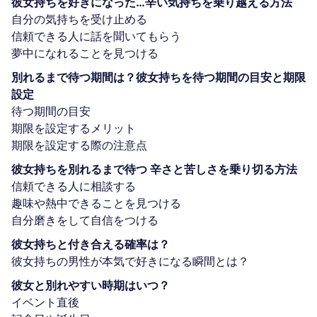
彼女持ちを好きになった…辛い気持ちを乗り越える方法
自分の気持ちを受け止める
信頼できる人に話を聞いてもらう
夢中になれることを見つける
別れるまで待つ期間は？彼女持ちを待つ期間の目安と期限
設定
待つ期間の目安
期限を設定するメリット
期限を設定する際の注意点
彼女持ちを別れるまで待つ 辛さと苦しさを乗り切る方法
信頼できる人に相談する
趣味や熱中できることを見つける
自分磨きをして自信をつける
彼女持ちと付き合える確率は？
彼女持ちの男性が本気で好きになる瞬間とは？
彼女と別れやすい時期はいつ？
イベント直後