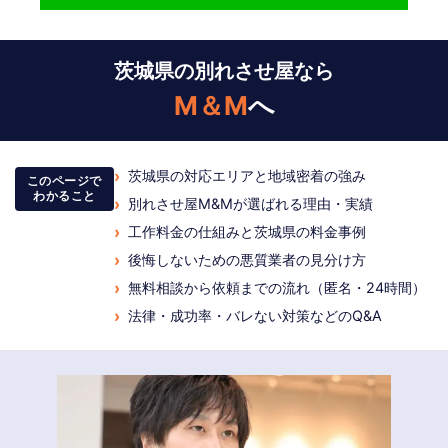
茨城県の別れさせ屋なら
M＆M
へ
›
茨城県の対応エリアと地域密着の強み
このページで
わかること
›
別れさせ屋M&Mが選ばれる理由・実績
›
工作料金の仕組みと茨城県の料金事例
›
後悔しないための悪質業者の見分け方
›
無料相談から依頼までの流れ（匿名・24時間）
›
法律・成功率・バレない対策などのQ&A