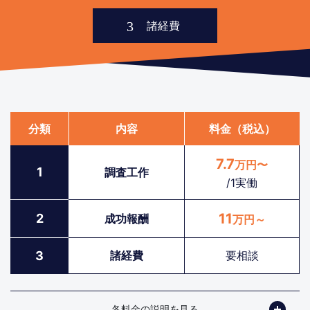
分類
内容
料金（税込）
7.7
万円〜
1
調査工作
/1実働
11
2
成功報酬
万円～
3
諸経費
要相談
各料金の説明を見る