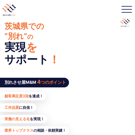
茨城県での
”別れ”
の
実現
を
サポート
！
4
別れさせ屋M&M
つのポイント
顧客満足度3冠
を達成！
工作品質
に自信！
実働の見える化
を実現！
業界トップクラス
の相談・依頼実績！