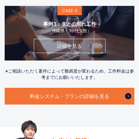
CASE 3
事例3：夫との別れ工作
（沖縄県・30代女性）
詳細を見る
※ご相談いただく案件によって難易度が変わるため、工作料金は参
考までにお願いいたします。
料金システム・プランの詳細を見る
電話で無料相談
LINEで無料相談
フリーダイヤル
24時間受付中