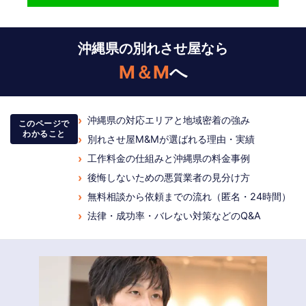
沖縄県の別れさせ屋なら
M＆M
へ
›
沖縄県の対応エリアと地域密着の強み
このページで
わかること
›
別れさせ屋M&Mが選ばれる理由・実績
›
工作料金の仕組みと沖縄県の料金事例
›
後悔しないための悪質業者の見分け方
›
無料相談から依頼までの流れ（匿名・24時間）
›
法律・成功率・バレない対策などのQ&A