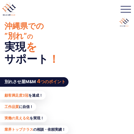
沖縄県での
”別れ”
の
実現
を
サポート
！
4
別れさせ屋M&M
つのポイント
顧客満足度3冠
を達成！
工作品質
に自信！
実働の見える化
を実現！
業界トップクラス
の相談・依頼実績！