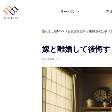
サービス
サービス
料
料
別れさせ屋M&M
お役立ち記事
復縁屋の記事
嫁と離婚して後悔す
2024.08.09