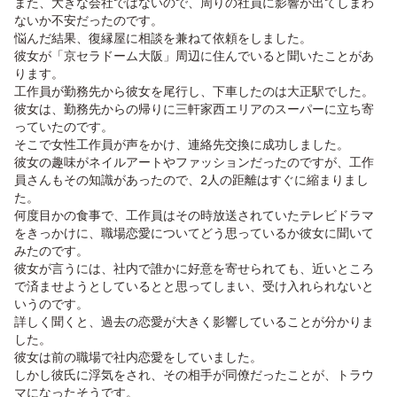
また、大きな会社ではないので、周りの社員に影響が出てしまわ
ないか不安だったのです。
悩んだ結果、復縁屋に相談を兼ねて依頼をしました。
彼女が「京セラドーム大阪」周辺に住んでいると聞いたことがあ
ります。
工作員が勤務先から彼女を尾行し、下車したのは大正駅でした。
彼女は、勤務先からの帰りに三軒家西エリアのスーパーに立ち寄
っていたのです。
そこで女性工作員が声をかけ、連絡先交換に成功しました。
彼女の趣味がネイルアートやファッションだったのですが、工作
員さんもその知識があったので、2人の距離はすぐに縮まりまし
た。
何度目かの食事で、工作員はその時放送されていたテレビドラマ
をきっかけに、職場恋愛についてどう思っているか彼女に聞いて
みたのです。
彼女が言うには、社内で誰かに好意を寄せられても、近いところ
で済ませようとしているとと思ってしまい、受け入れられないと
いうのです。
詳しく聞くと、過去の恋愛が大きく影響していることが分かりま
した。
彼女は前の職場で社内恋愛をしていました。
しかし彼氏に浮気をされ、その相手が同僚だったことが、トラウ
マになったそうです。