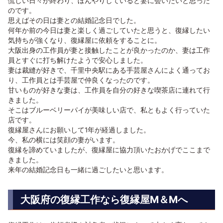
慌しい日々が終わり、ぼんやりしていると妻に会いたいと思った
のです。
思えばその日は妻との結婚記念日でした。
何年か前の今日は妻と楽しく過ごしていたと思うと、復縁したい
気持ちが強くなり、復縁屋に依頼をすることに。
大阪出身の工作員が妻と接触したことが良かったのか、妻は工作
員とすぐに打ち解けたようで安心しました。
妻は裁縫が好きで、千里中央駅にある手芸屋さんによく通ってお
り、工作員とは手芸屋で仲良くなったのです。
甘いものが好きな妻は、工作員を自分の好きな喫茶店に連れて行
きました。
そこはブルーベリーパイが美味しい店で、私ともよく行っていた
店です。
復縁屋さんにお願いして1年が経過しました。
今、私の横には笑顔の妻がいます。
復縁を諦めていましたが、復縁屋に協力頂いたおかげでここまで
きました。
来年の結婚記念日も一緒に過ごしたいと思います。
大阪府の復縁工作なら復縁屋M＆Mへ