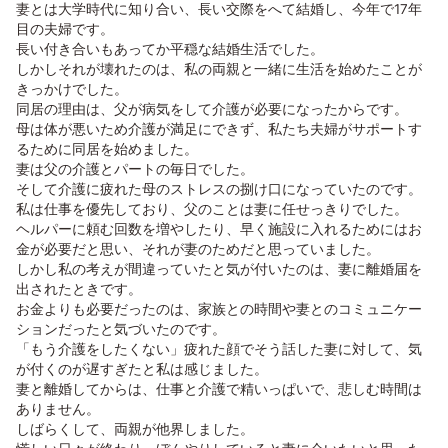
妻とは大学時代に知り合い、長い交際をへて結婚し、今年で17年
目の夫婦です。
長い付き合いもあってか平穏な結婚生活でした。
しかしそれが壊れたのは、私の両親と一緒に生活を始めたことが
きっかけでした。
同居の理由は、父が病気をして介護が必要になったからです。
母は体が悪いため介護が満足にできず、私たち夫婦がサポートす
るために同居を始めました。
妻は父の介護とパートの毎日でした。
そして介護に疲れた母のストレスの捌け口になっていたのです。
私は仕事を優先しており、父のことは妻に任せっきりでした。
ヘルパーに頼む回数を増やしたり、早く施設に入れるためにはお
金が必要だと思い、それが妻のためだと思っていました。
しかし私の考えが間違っていたと気が付いたのは、妻に離婚届を
出されたときです。
お金よりも必要だったのは、家族との時間や妻とのコミュニケー
ションだったと気づいたのです。
「もう介護をしたくない」疲れた顔でそう話した妻に対して、気
が付くのが遅すぎたと私は感じました。
妻と離婚してからは、仕事と介護で精いっぱいで、悲しむ時間は
ありません。
しばらくして、両親が他界しました。