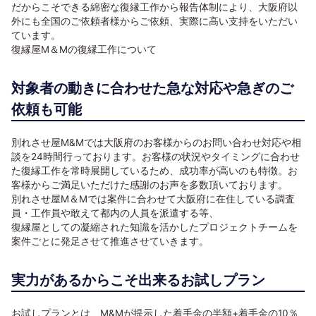
だからこそできる綿密な復縁工作から報告体制により、大阪府以
外にも全国のご依頼者様からご依頼、実際に高い支持をいただい
ています。
復縁屋M＆Mの復縁工作について
対象者の動きに合わせた急な対応や急ぎのご
依頼も可能
別れさせ屋M&Mでは大阪府のお客様からのお問い合わせ対応や相
談を24時間行っております。お客様の状況やタイミングに合わせ
た復縁工作を常時展開しているため、成功率が高いのも特徴。お
客様からご満足いただけた感謝のお声を多数頂いております。
別れさせ屋M＆Mでは案件に合わせて大阪府に在住している調査
員・工作員や敢えて都内の人員を派遣する等、
復縁屋としての凝縮された知識を活かしたプロジェクトチームを
案件ごとに発足させて推進させていきます。
実力があるからこそ出来るお試しプラン
お試しプランとは、M&Mが提示した着手金の半額+着手金の10％