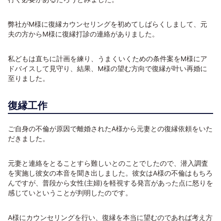
弊社がM様に復縁カウンセリングを初めてしばらくしまして、元
夫の方からM様に復縁打診の連絡がありました。
私どもは直ちに計画を練り、うまくいくための条件案をM様にア
ドバイスして見守り、結果、M様の望む方向で復縁が叶い再婚に
至りました。
復縁工作
ご自身の不倫が原因で離婚されたA様から元妻との復縁依頼をいた
だきました。
元妻と連絡をとることすら難しいとのことでしたので、潜入調査
を実施し彼女の本音を聞き出しました。彼女はA様の不倫はもちろ
んですが、普段から女性(主婦)を軽視する発言があった点に怒りを
感じていということが判明したのです。
A様にカウンセリングを行い、復縁を本当に望むのであれば考え方