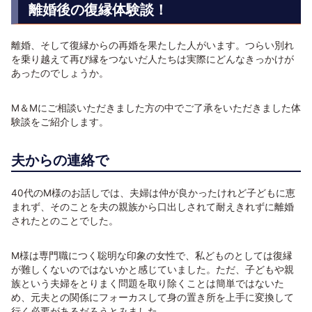
離婚後の復縁体験談！
離婚、そして復縁からの再婚を果たした人がいます。つらい別れ
を乗り越えて再び縁をつないだ人たちは実際にどんなきっかけが
あったのでしょうか。
M＆Mにご相談いただきました方の中でご了承をいただきました体
験談をご紹介します。
夫からの連絡で
40代のM様のお話しでは、夫婦は仲が良かったけれど子どもに恵
まれず、そのことを夫の親族から口出しされて耐えきれずに離婚
されたとのことでした。
M様は専門職につく聡明な印象の女性で、私どものとしては復縁
が難しくないのではないかと感じていました。ただ、子どもや親
族という夫婦をとりまく問題を取り除くことは簡単ではないた
め、元夫との関係にフォーカスして身の置き所を上手に変換して
行く必要があるだろうとみました。