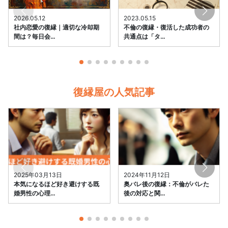
2026.05.12
2023.05.15
社内恋愛の復縁｜適切な冷却期
不倫の復縁・復活した成功者の
間は？毎日会…
共通点は「タ…
復縁屋の人気記事
2025年03月13日
2024年11月12日
本気になるほど好き避けする既
奥バレ後の復縁：不倫がバレた
婚男性の心理…
後の対応と関…