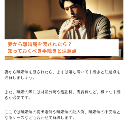
妻から離婚届を渡されたら、まずは落ち着いて手続きと注意点を
理解しましょう。
また、離婚の際には財産分与や慰謝料、養育費など、様々な手続
きが必要です。
ここでは離婚届の提出場所や離婚届の記入例、離婚届の不受理と
電話で無料相談
LINEで無料相談
なるケースなども合わせて解説します。
フリーダイヤル
24時間受付中