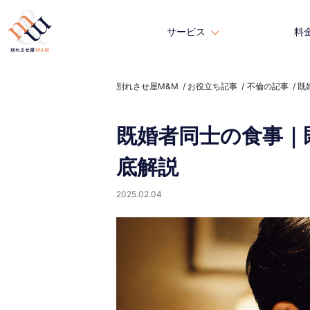
サービス
サービス
料
料
別れさせ屋M&M
お役立ち記事
不倫の記事
既
既婚者同士の食事｜
底解説
2025.02.04