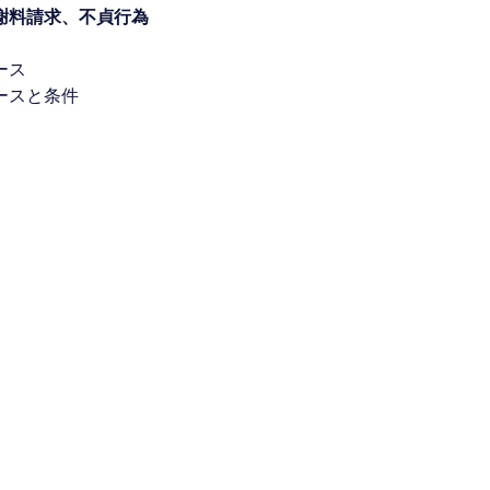
謝料請求、不貞行為
ース
ースと条件